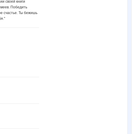
ии своей книги
змеев. Победить
ое счастье. Ты бежишь
я."