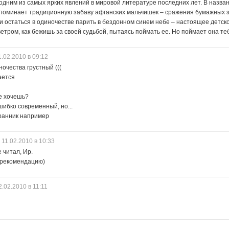
одним из самых ярких явлений в мировой литературе последних лет. В назван
споминает традиционную забаву афганских мальчишек – сражения бумажных 
и остаться в одиночестве парить в бездонном синем небе – настоящее детск
ветром, как бежишь за своей судьбой, пытаясь поймать ее. Но поймает она теб
1.02.2010 в 09:12
ночества грустный (((
ается
е хочешь?
шибко современный, но...
ранник например
11.02.2010 в 10:33
 читал, Ир.
 рекомендацию)
2.02.2010 в 11:11