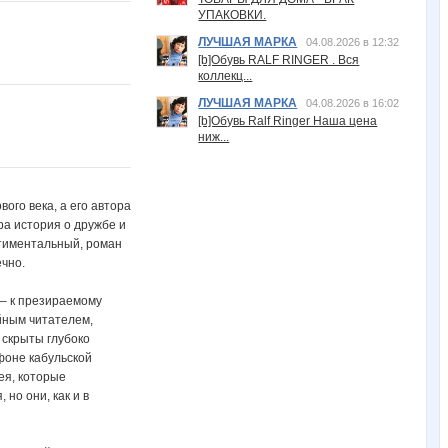
УПАКОВКИ.
ЛУЧШАЯ МАРКА
04.08.2026 в 12:32
[b]Обувь RALF RINGER . Вся
коллекц...
ЛУЧШАЯ МАРКА
04.08.2026 в 16:02
[b]Обувь Ralf Ringer Наша цена
ниж...
го века, а его автора
ра история о дружбе и
нтиментальный, роман
чно.
 – к презираемому
ойным читателем,
 скрыты глубоко
 фоне кабульской
ея, которые
 но они, как и в