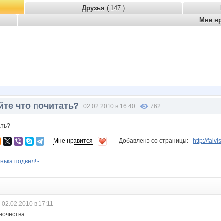
Друзья
( 147 )
Мне н
йте что почитать?
02.02.2010 в 16:40
762
ать?
Мне нравится
Добавлено со страницы:
http://fai
ька подвел! -...
02.02.2010 в 17:11
ночества