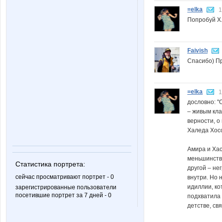
=elka
1
Попробуй Х.
Faivish
Спасибо) Пр
=elka
1
дословно: "
– живым кла
верности, о
Халеда Хос
Амира и Хас
меньшинству
Статистика портрета:
другой – не
сейчас просматривают портрет - 0
внутри. Но 
идиллии, ко
зарегистрированные пользователи
посетившие портрет за 7 дней - 0
подхватила 
детстве, св