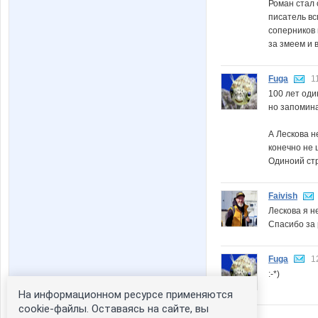
Роман стал 
писатель в
соперников 
за змеем и 
Fuga
1
100 лет оди
но запомин
А Лескова н
конечно не 
Одиноий ст
Faivish
Лескова я не
Спасибо за
Fuga
1
:-*)
На информационном ресурсе применяются
cookie-файлы. Оставаясь на сайте, вы