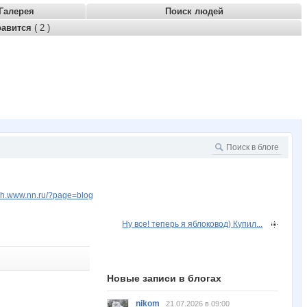
Галерея
Поиск людей
равится
( 2 )
vish.www.nn.ru/?page=blog
Ну все! теперь я яблоковод) Купил...
Новые записи в блогах
nikom
21.07.2026 в 09:00