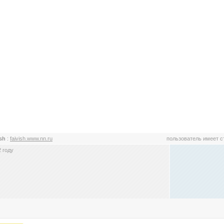
ish
:
faivish.www.nn.ru
пользователь имеет 
 году