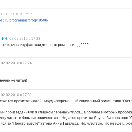
02.02.2010 в 17:12
sti.ru/programms/prog/48508/
02.02.2010 в 17:23
хотите,классику,фантази,люовные романы,и т.д.????
02.02.2010 в 17:24
кнечно же читал)
02.02.2010 в 17:31
хочется прочитать какой-нибудь современный социальный роман, типа "Гас
ми произведениями я слишком перенасытился... а романы в которых просле
 могу читать в больших количествах... Недавно прочитал Януша Вишневского "О
ялся за "Просто вместе" автора Анны Гавальда. Но. чувствую, что не идет... хо