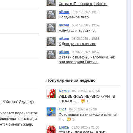
Хотел в IT - попал в рабство.
nikom
18.07.2026 в 19:19
Полдневное лето.
nikom
08.07.2026 в 13:07
Азбука для Буратино.
nikom
05.06.2026 в 15:55
К Дню русского языка.
nikom
05.06.2026 в 10:32
В связи с пмэф-26 напомним, как
они раззоряли Россию.
Популярные за неделю
Nata.li
05.08.2026 в 16:56
WILDBERRIES НЕРВНО КУРИТ В
СТОРОНК...
1
трабайтера" Эдуарда
Olgs
04.08.2026 в 17:28
живается переизбыток
Фото вещей из китайского выкупа!
диночество в сети", и
П...
3
чется сменить жанр.
Lonza
05.08.2026 в 01:58
ТОВАРЫ ДЛЯ ДОМА - БРАК