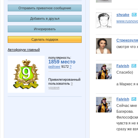
Отправить приватное сообщение
shvake
Добавить в друзья
www.rusnovo
Игнорировать
Сделать подарок
Стрекозуля
смотря что 
Автофорум главный
популярность:
1859 место
Faivish
рейтинг
9172
?
Спасибо)
Привилегированный
пользователь
9
а Маркес я 
уровня
Faivish
Сейчас мне 
Багирова.
Философски
чувств я не
сразу же вз