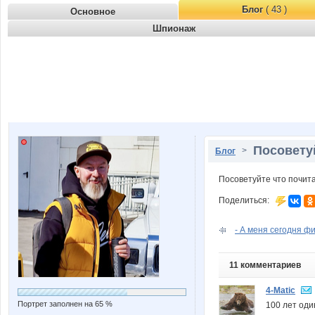
Блог
( 43 )
Основное
Шпионаж
Посовету
>
Блог
Посоветуйте что почит
Поделиться:
- А меня сегодня фин
11 комментариев
4-Matic
Портрет заполнен на 65 %
100 лет оди