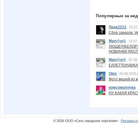
Популярные за не
Лана2212
31.07
Сбор заказов. Ve
Мил@н@
31.07
ЛЮШЕ!!!!БЕЛО
НОВИНКИ,РАСП
Мил@н@
01.08
ЕЛЛЕТТО!!!ДИК
Olgs
04.08.2026 
Фото вещей из ки
комсомолочка
НУ КАКАЯ КРАСОТ
© 2026 ООО «Сеть городских порталов» ·
Реклама н