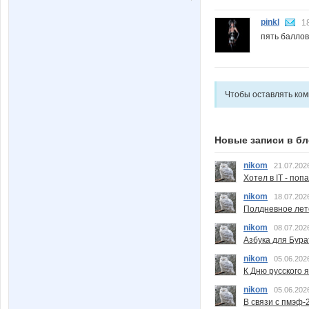
pinkl
1
пять баллов!
Чтобы оставлять ко
Новые записи в бл
nikom
21.07.202
Хотел в IT - поп
nikom
18.07.202
Полдневное лет
nikom
08.07.202
Азбука для Бура
nikom
05.06.202
К Дню русского 
nikom
05.06.202
В связи с пмэф-