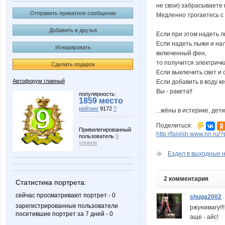
не свои) забрасываете 
Отправить приватное сообщение
Медленно трогаетесь с 
Добавить в друзья
Если при этом надеть л
Если надеть лыжи и нал
Игнорировать
включенный фен,
то получится электричк
Сделать подарок
Если выключить свет и о
Автофорум главный
Если добавить в воду ке
Вы - ракета!!
популярность:
1859 место
рейтинг
9172
?
...жёны в истерике, де
Поделиться:
Привилегированный
http://faivish.www.nn.ru
пользователь
9
уровня
Ездил в выходные н
2 комментария
Статистика портрета:
сейчас просматривают портрет - 0
shuga2002
зарегистрированные пользователи
ржунимагу!!!
посетившие портрет за 7 дней - 0
аще - айс!