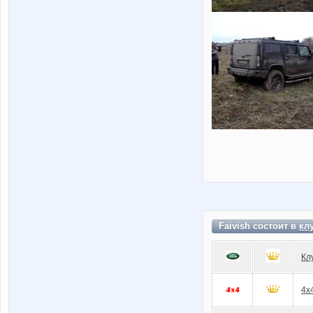
Faivish состоит в
кл
Кл
4x