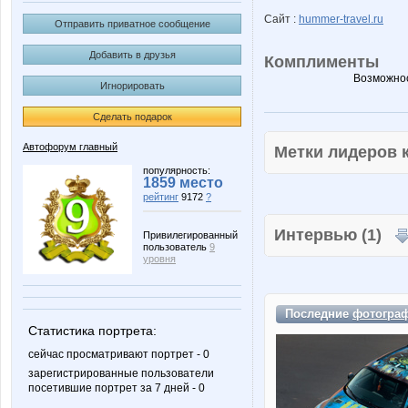
Сайт :
hummer-travel.ru
Отправить приватное сообщение
Добавить в друзья
Комплименты
Возможнос
Игнорировать
Сделать подарок
Автофорум главный
Метки лидеров
популярность:
1859 место
рейтинг
9172
?
Интервью (1)
Привилегированный
пользователь
9
уровня
Последние
фотогра
Статистика портрета:
сейчас просматривают портрет - 0
зарегистрированные пользователи
посетившие портрет за 7 дней - 0