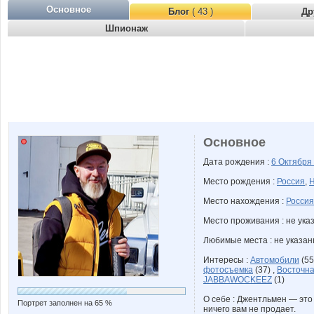
Основное
Блог
( 43 )
Др
Шпионаж
Основное
Дата рождения :
6 Октября
Место рождения :
Россия
,
Н
Место нахождения :
Россия
Место проживания : не ука
Любимые места : не указа
Интересы :
Автомобили
(55
фотосъемка
(37) ,
Восточн
JABBAWOCKEEZ
(1)
О себе : Джентльмен — это
Портрет заполнен на 65 %
ничего вам не продает.