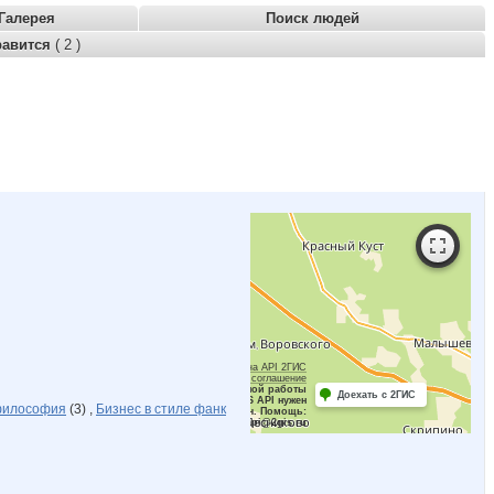
Галерея
Поиск людей
равится
( 2 )
Работает на API 2ГИС
Лицензионное соглашение
Для корректной работы
Доехать с 2ГИС
Raster JS API нужен
философия
(3) ,
Бизнес в стиле фанк
ключ. Помощь:
api@2gis.ru