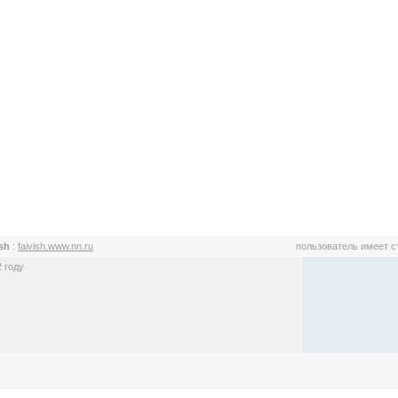
ish
:
faivish.www.nn.ru
пользователь имеет 
 году