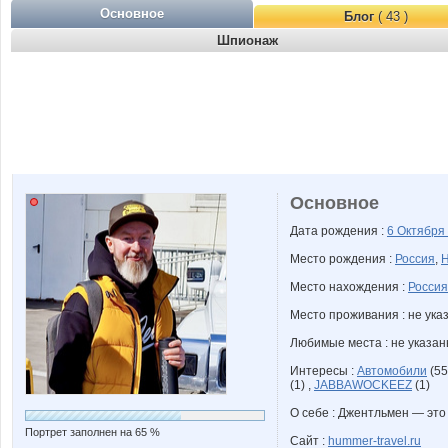
Основное
Блог
( 43 )
Шпионаж
Основное
Дата рождения :
6 Октября
Место рождения :
Россия
,
Н
Место нахождения :
Россия
Место проживания : не ука
Любимые места : не указа
Интересы :
Автомобили
(55
(1) ,
JABBAWOCKEEZ
(1)
О себе : Джентльмен — это 
Портрет заполнен на 65 %
Сайт :
hummer-travel.ru