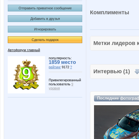
Отправить приватное сообщение
Комплименты
Добавить в друзья
Игнорировать
Сделать подарок
Метки лидеров
Автофорум главный
популярность:
1859 место
рейтинг
9172
?
Интервью (1)
Привилегированный
пользователь
9
уровня
Последние
фотогра