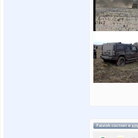
Faivish состоит в
кл