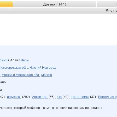
Друзья
( 147 )
Мне н
1978
г. 47 лет
Весы
ижегородская обл.
,
Нижний Новгород
,
Москва и Московская обл.
,
Москва
зано
ны
47) ,
искусство
(292) ,
Автоспорт
(66) ,
4х4
(40) ,
фотосъемка
(37) ,
Восточная 
человек, который любезен с вами, даже если ничего вам не продает.